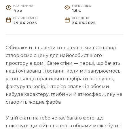
НА ЧИТАННЯ
ПЕРЕГЛЯДІВ
4 хв
1.6к.
ОПУБЛІКОВАНО
ОНОВЛЕНО
29.04.2025
24.06.2025
Обираючи шпалери в спальню, ми насправді
створюємо сцену для найособистішого
простору в домі. Саме стіни — перші, що бачать
наші очі вранці, і останні, коли ми занурюємось
у сон. І якщо правильно підібрати візерунок,
фактуру та колір, інтер’єр спальні з обоями
набуде характеру, глибини й атмосфери, яку не
створить жодна фарба.
У цій статті на тебе чекає багато фото, що
покажуть: дизайн спальні з обоями може бути і