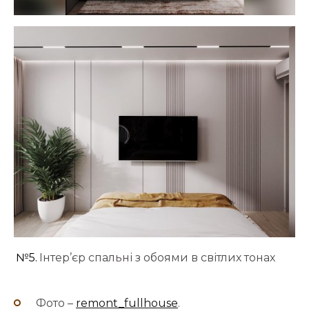
№5.
Інтер’єр спальні з обоями в світлих тонах
Фото –
remont_fullhouse
.