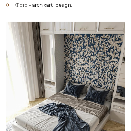
Фото –
archixart_design
.