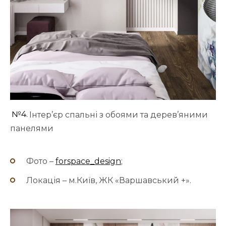
№4.
Інтер’єр спальні з обоями та дерев’яними
панелями
Фото –
forspace_design
;
Локація – м.Київ, ЖК «Варшавський +».