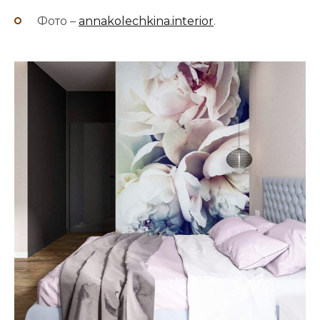
Фото –
annakolechkina.interior
.