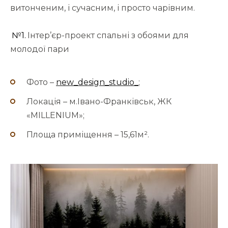
витонченим, і сучасним, і просто чарівним.
№1.
Інтер’єр-проект спальні з обоями для
молодої пари
Фото –
new_design_studio_
;
Локація – м.Івано-Франківськ, ЖК
«MILLENIUM»;
Площа приміщення – 15,61м².