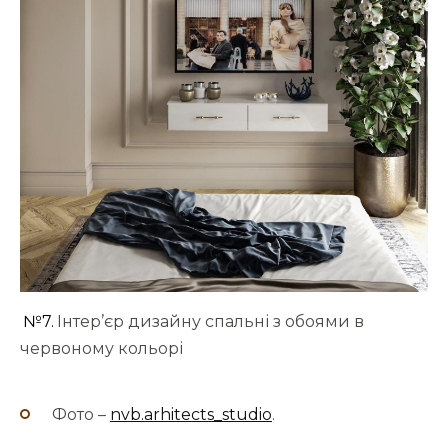
№7.
Інтер’єр дизайну спальні з обоями в
червоному кольорі
Фото –
nvb.arhitects_studio
.