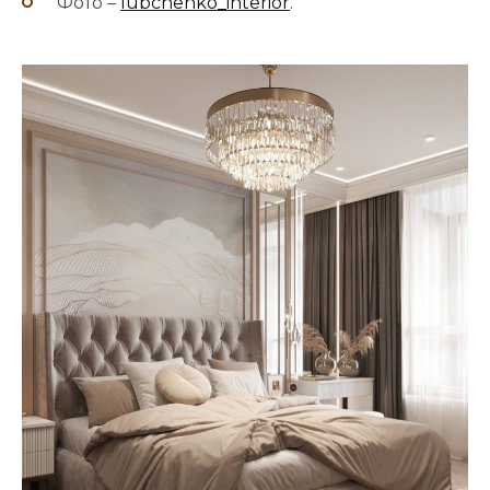
Фото –
lubchenko_interior
.