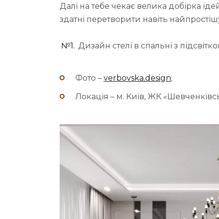
Далі на тебе чекає велика добірка іде
здатні перетворити навіть найпростішу
№1.
Дизайн стелі в спальні з підсвітк
Фото –
verbovska.design
;
Локація – м. Київ, ЖК «Шевченківс