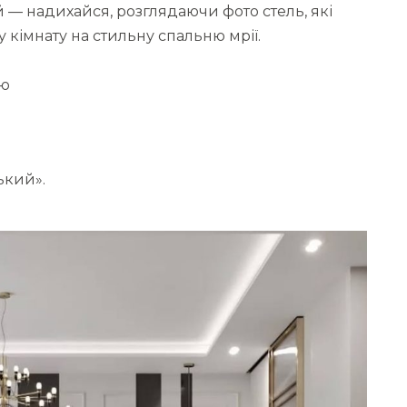
й — надихайся, розглядаючи фото стель, які
 кімнату на стильну спальню мрії.
ою
ький».