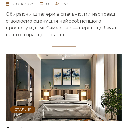
29.04.2025
0
1.6к.
Обираючи шпалери в спальню, ми насправді
створюємо сцену для найособистішого
простору в домі. Саме стіни — перші, що бачать
наші очі вранці, і останні
СПАЛЬНЯ