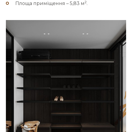
2
Площа приміщення – 5,83 м
.