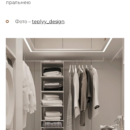
пральнею
Фото –
teplyy_design
.