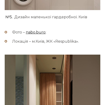
№5.
Дизайн маленької гардеробної. Київ
Фото –
nabo.buro
;
Локація – м.Київ, ЖК «Respublika».