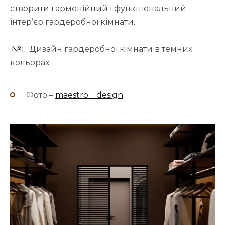
створити гармонійний і функціональний
інтер’єр гардеробної кімнати.
№1.
Дизайн гардеробної кімнати в темних
кольорах
Фото –
maestro__design
.