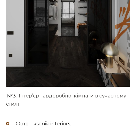
№3.
Інтер’єр гардеробної кімнати в сучасному
стилі
Фото –
kseniia.interiors
.