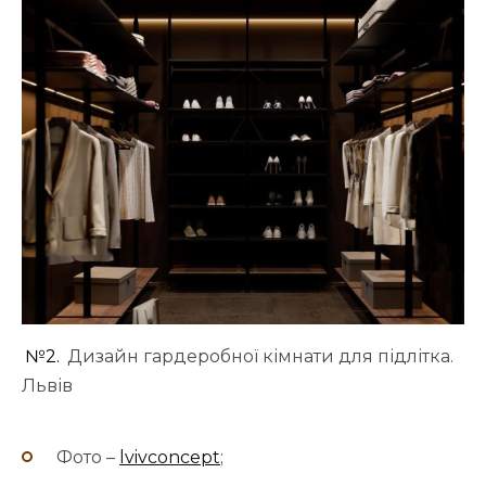
№2.
Дизайн гардеробної кімнати для підлітка.
Львів
Фото –
lvivconcept
;