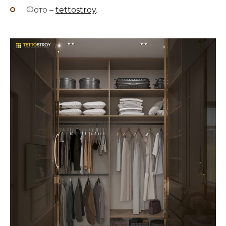
Фото –
tettostroy
.