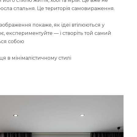
його стилю життя, хобі та мрій. Це вже не
оросла спальня. Це територія самовираження.
ображення покаже, як ідеї втілюються у
оє, експериментуйте — і створіть той самий
ься собою
ця в мінімалістичному стилі