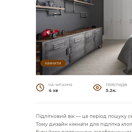
КІМНАТИ
НА ЧИТАННЯ
ПЕРЕГЛЯДІВ
4 хв
5.2к.
Підлітковий вік — це період пошуку с
Тому дизайн кімнати для підлітка хло