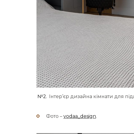
№2.
Інтер’єр дизайна кімнати для під
Фото –
vodaa_design
.