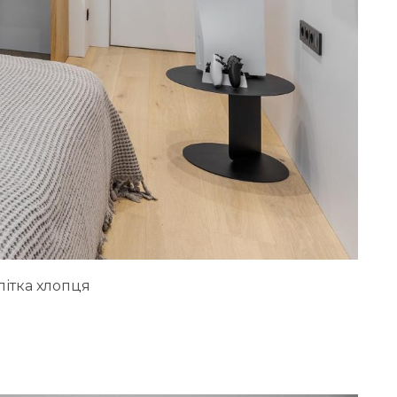
літка хлопця