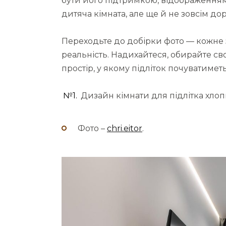
бути його підтримкою, відображенням 
дитяча кімната, але ще й не зовсім д
Переходьте до добірки фото — кожне з
реальність. Надихайтеся, обирайте св
простір, у якому підліток почуватимет
№1.
Дизайн кімнати для підлітка хлоп
Фото –
chri.eitor
.