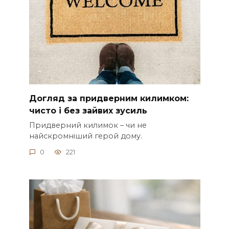
Догляд за придверним килимком:
чисто і без зайвих зусиль
Придверний килимок – чи не
найскромніший герой дому.
0
221