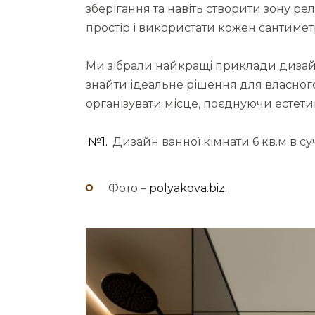
зберігання та навіть створити зону ре
простір і використати кожен сантиме
Ми зібрали найкращі приклади дизайну
знайти ідеальне рішення для власного
організувати місце, поєднуючи естетик
№1.
Дизайн ванної кімнати 6 кв.м в су
Фото –
polyakova.biz
.