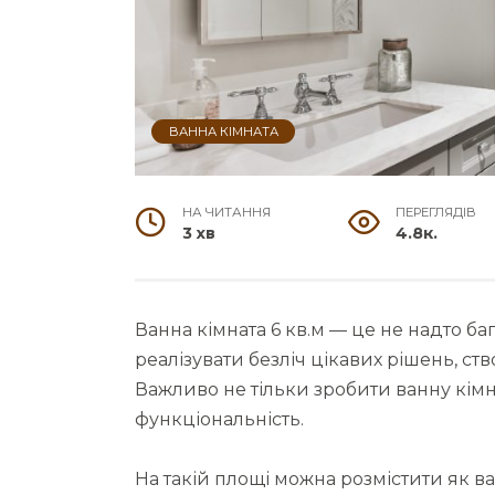
ВАННА КІМНАТА
НА ЧИТАННЯ
ПЕРЕГЛЯДІВ
3 хв
4.8к.
Ванна кімната 6 кв.м — це не надто баг
реалізувати безліч цікавих рішень, с
Важливо не тільки зробити ванну кімн
функціональність.
На такій площі можна розмістити як ван