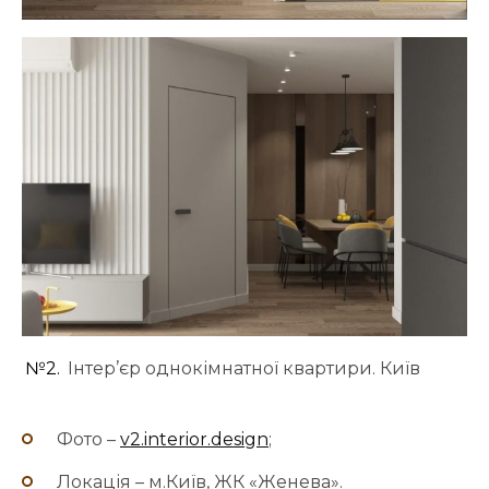
№2.
Інтер’єр однокімнатної квартири. Київ
Фото –
v2.interior.design
;
Локація – м.Київ, ЖК «Женева».