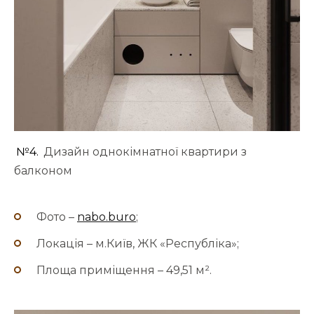
№4.
Дизайн однокімнатної квартири з
балконом
Фото –
nabo.buro
;
Локація – м.Київ, ЖК «Республіка»;
Площа приміщення – 49,51 м².