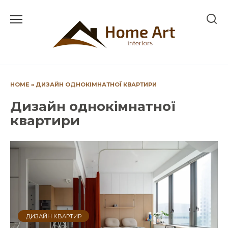
Перейти
до
вмісту
HOME
»
ДИЗАЙН ОДНОКІМНАТНОЇ КВАРТИРИ
Дизайн однокімнатної
квартири
ДИЗАЙН КВАРТИР